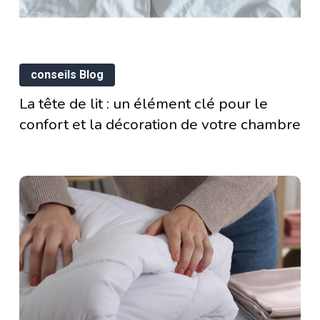
nfort
La
conseils Blog
tête
ussir
La tête de lit : un élément clé pour le
de
chat
confort et la décoration de votre chambre
lit
coration
:
un
élément
tre
erie
clé
ambre
pour
en
le
confort
isir
et