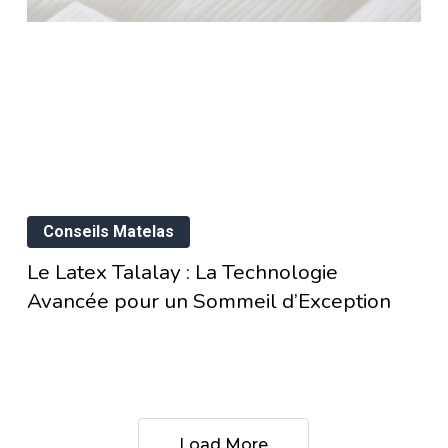
?
mmeil
Exception
Le
Conseils Matelas
Latex
Le Latex Talalay : La Technologie
Talalay
Avancée pour un Sommeil d’Exception
:
La
Technologie
Avancée
pour
Load More