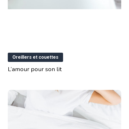
el
telas
L’amour
isir
Oreillers et couettes
pour
son
L’amour pour son lit
s
lit
uleurs
paule