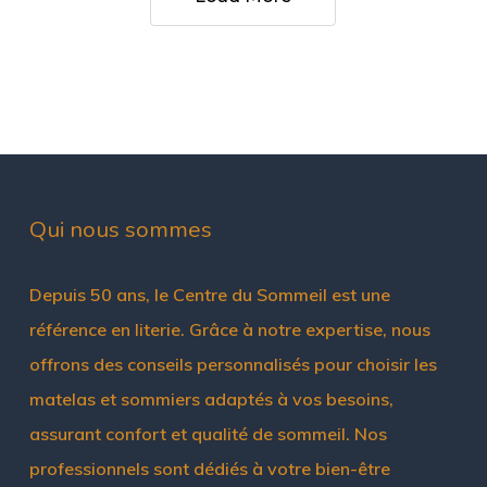
un
Sommeil
d’Exception
Qui nous sommes
Depuis 50 ans, le Centre du Sommeil est une
référence en literie. Grâce à notre expertise, nous
offrons des conseils personnalisés pour choisir les
matelas et sommiers adaptés à vos besoins,
assurant confort et qualité de sommeil. Nos
professionnels sont dédiés à votre bien-être