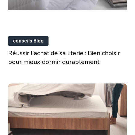
ur
la
eux
décoration
de
rmir
Réussir
votre
rablement
conseils Blog
l’achat
chambre
mmeil
Réussir l’achat de sa literie : Bien choisir
de
pour mieux dormir durablement
sa
luence-
literie
:
Bien
choisir
tre
pour
auté
mieux
dormir