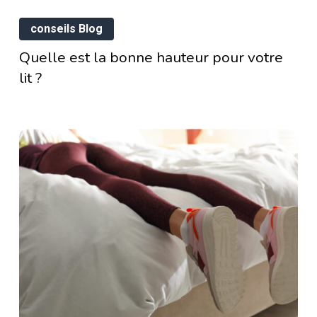
Quelle
conseils Blog
est
Quelle est la bonne hauteur pour votre
la
lit ?
bonne
mment
hauteur
en
pour
isir
votre
lit
e
?
uette
nthétique