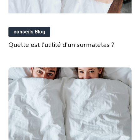
Quelle
conseils Blog
est
l’utilité
Quelle est l’utilité d’un surmatelas ?
te
d’un
surmatelas
?
ément
ur