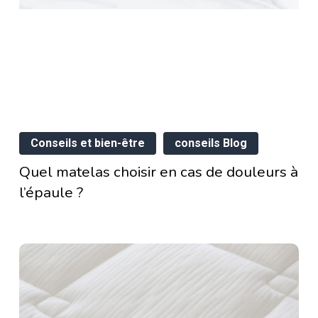
tex
Quel
lalay
Conseils et bien-être
conseils Blog
matelas
Quel matelas choisir en cas de douleurs à
choisir
l’épaule ?
en
cas
chnologie
de
ancée
douleurs
ur
à
l’épaule