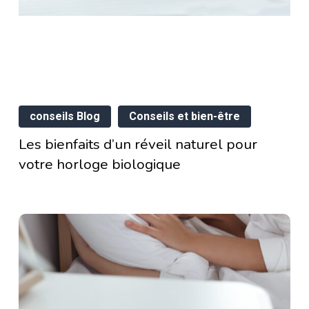
amour
Les
ur
conseils Blog
Conseils et bien-être
bienfaits
n
Les bienfaits d’un réveil naturel pour
d’un
votre horloge biologique
réveil
naturel
pour
votre
horloge
biologique