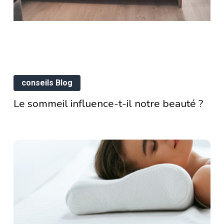
durablement
s
Le
nfaits
conseils Blog
sommeil
un
influence-
Le sommeil influence-t-il notre beauté ?
eil
t-
il
turel
notre
ur
beauté
tre
?
rloge
ologique