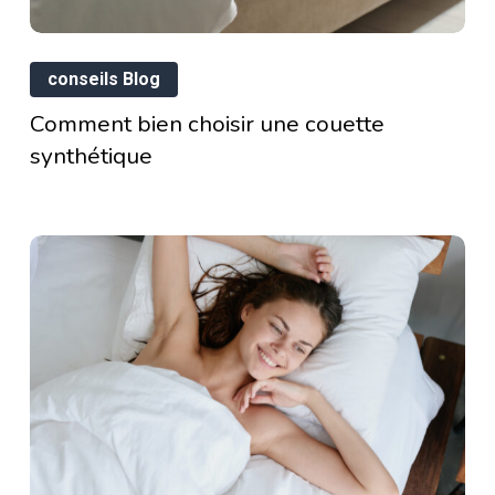
Comment
conseils Blog
bien
Comment bien choisir une couette
choisir
elle
synthétique
une
t
couette
synthétique
ilité
un
rmatelas