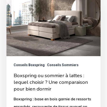
ou
sommier
à
lattes
:
lequel
choisir
?
Une
Conseils Boxspring
Conseils Sommiers
comparaison
Boxspring ou sommier à lattes :
pour
lequel choisir ? Une comparaison
bien
pour bien dormir
dormir
Boxspring : base en bois garnie de ressorts
ensachés, recouverte de tissus auquel on