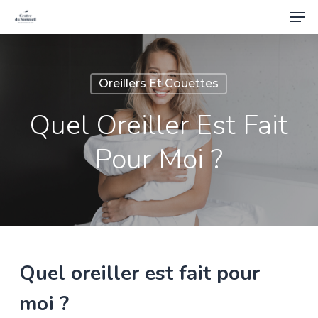
Men
Skip
to
Close
main
Menu
content
Oreillers Et Couettes
Quel Oreiller Est Fait
Pour Moi ?
Quel
oreiller
est
fait
pour
moi
?