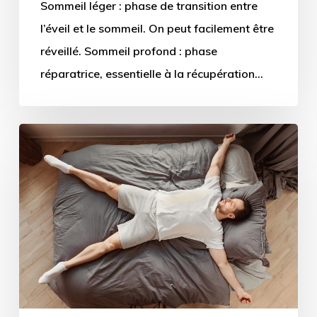
Sommeil léger : phase de transition entre
l’éveil et le sommeil. On peut facilement être
réveillé. Sommeil profond : phase
réparatrice, essentielle à la récupération…
Comment
trouver
le
sommeil
quand
il
fait
très
chaud