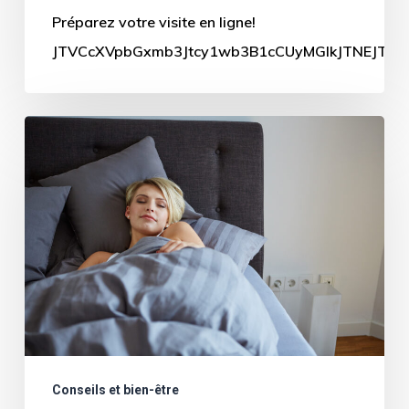
Préparez votre visite en ligne!
JTVCcXVpbGxmb3Jtcy1wb3B1cCUyMGlkJTNEJTIyN
Des
conseils
contre
l’insomnie
?
Conseils et bien-être