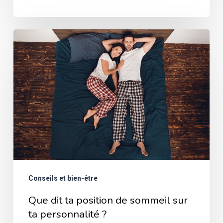
Que
dit
ta
position
de
sommeil
sur
ta
personnalité
Conseils et bien-être
?
Que dit ta position de sommeil sur
ta personnalité ?