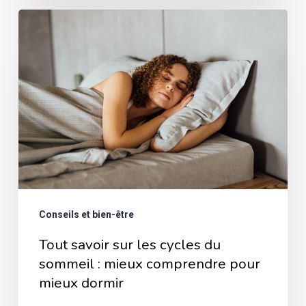
Tout
savoir
sur
les
cycles
du
sommeil
:
mieux
Conseils et bien-être
comprendre
pour
Tout savoir sur les cycles du
mieux
sommeil : mieux comprendre pour
mieux dormir
dormir