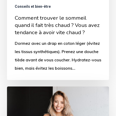
Conseils et bien-être
?
Vous
Comment trouver le sommeil
quand il fait très chaud ? Vous avez
avez
tendance à avoir vite chaud ?
tendance
à
Dormez avec un drap en coton léger (évitez
avoir
les tissus synthétiques). Prenez une douche
vite
tiède avant de vous coucher. Hydratez-vous
chaud
bien, mais évitez les boissons…
?
Quel
oreiller
est
fait