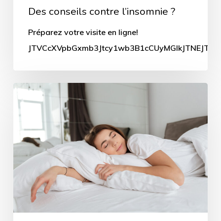
Des conseils contre l’insomnie ?
Préparez votre visite en ligne!
JTVCcXVpbGxmb3Jtcy1wb3B1cCUyMGlkJTNEJTIyN
Dormir
sur
le
ventre,
est-
ce
l’idéal
?