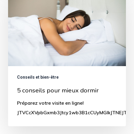
conseils
pour
mieux
dormir
Conseils et bien-être
5 conseils pour mieux dormir
Préparez votre visite en ligne!
JTVCcXVpbGxmb3Jtcy1wb3B1cCUyMGlkJTNEJTIyN